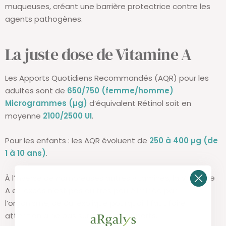
muqueuses, créant une barrière protectrice contre les
agents pathogènes.
La juste dose de Vitamine A
Les Apports Quotidiens Recommandés (AQR) pour les
adultes sont de
650/750 (femme/homme)
Microgrammes (µg)
d’équivalent Rétinol soit en
moyenne
2100/2500 UI
.
Pour les enfants : les AQR évoluent de
250 à 400 µg (de
1 à 10 ans)
.
À l’inverse de nombreuses autres vitamines, la Vitamine
A en excès n’est pas ou très peu éliminée par
l’organisme, ce qui explique pourquoi il faut faire
attention à ne pas surdoser les apports.