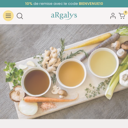
Passer
10%
de remise avec le code
BIENVENUE10
au
0
ARGALYS
contenu
Navigation