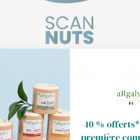
 argent, bronze, charbon
) est calculé sur l’ensemble de la ch
-10 % offerts*
 depuis l’amont agricole, en passant par les procédés de tra
fin de vie des emballages et enfin les impacts sur la santé 
première co
t.