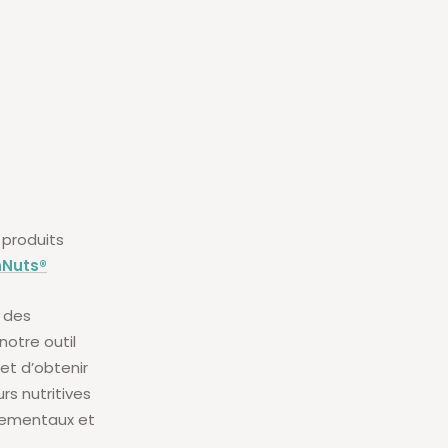
 produits
Nuts
®
n des
notre outil
t d’obtenir
rs nutritives
nnementaux et