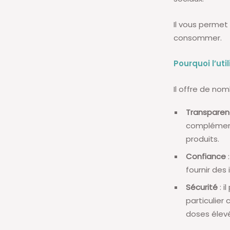
Il vous permet
consommer.
Pourquoi l’util
Il offre de n
Transpare
complément
produits.
Confiance
:
fournir des
Sécurité
: i
particulier
doses élev