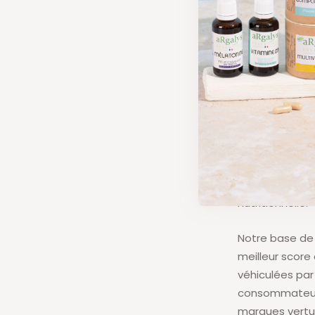
Ce score globa
Ces critères
durabilité d’u
nutritionnelle.
Notre base de
meilleur score
véhiculées par
consommateur d
marques vertu