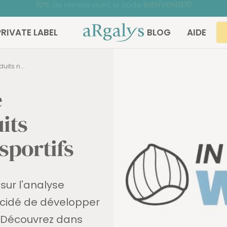
Noté 4,68/5
sur TrustedShops ⭐ | +30 000 clients satisfaits
ARGALYS
PRIVATE LABEL
BLOG
AIDE
its n...
e
its
sportifs
sur l'analyse
décidé de développer
. Découvrez dans