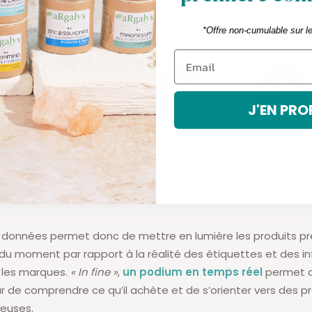
l s’obtient par l’analyse de critères qui se regroupent en
4 
*Offre non-cumulable sur l
J'EN PRO
 permettent
de prendre en compte le plus précisément possi
n produit et les attentes du consommateur : santé, écologie, 
 données permet donc de mettre en lumière les produits pr
 du moment par rapport à la réalité des étiquettes et des i
 les marques.
« In fine »
,
un podium en temps réel
permet 
e comprendre ce qu’il achète et de s’orienter vers des pr
euses.