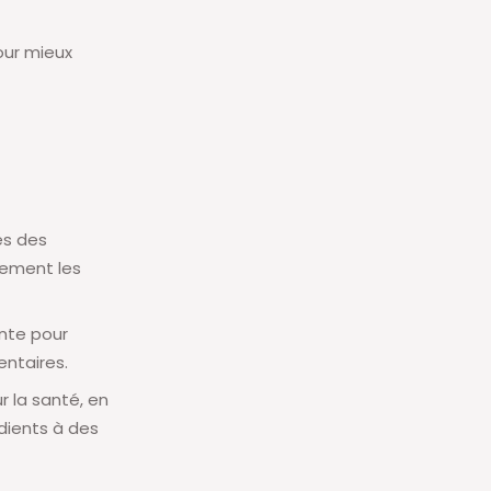
our mieux
es des
lement les
ante pour
entaires.
r la santé, en
dients à des