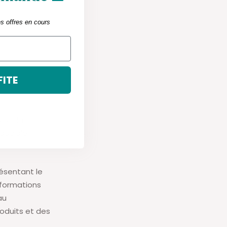
catégories
:
es offres en cours
FITE
ble la
sociale,
ésentant le
nformations
au
oduits et des