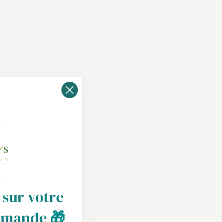
aine de valeur
 sur votre
nsformation, la
humaine et
mmande
🎁