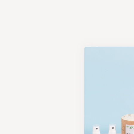
Ce
score
(
or,
des produits :
gestion de la 
l’environnemen