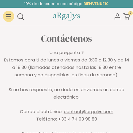
Saltar
10% de descuento con código
BIENVENUE10
al
0
ARGALYS
contenido
Navigación
Contáctenos
Una pregunta ?
Estamos para ti de lunes a viernes de 9:30 a 12:30 y de 14
a 18:30 (llamadas atendidas hasta las 18:30 entre
semana y no disponibles los fines de semana).
Si no hay respuesta, no dude en enviarnos un correo
electrónico.
Correo electrónico:
contact@argalys.com
Teléfono:
+33 4 74 03 98 80