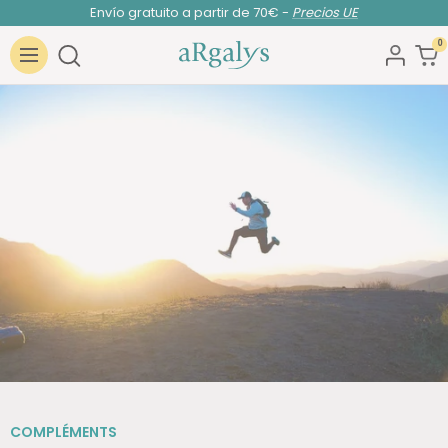
Envío gratuito a partir de 70€ -
Precios UE
Saltar
al
0
ARGALYS
contenido
Navigación
COMPLÉMENTS